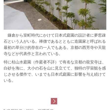
鎌倉から室町時代にかけて日本式庭園の設計者に夢窓疎
石という人がいる。禅僧であるとともに造園家と呼ばれる
最初の草分け的存在の一人でもある。京都の西芳寺や天龍
寺などが代表作と言われている。
特に枯山水庭園（作庭者不詳）で有名な京都の龍安寺は、
白砂を海に、大小の石を山に見立てて、独特の宇宙観を感
じさせる傑作で、いまでも日本式庭園に影響を与え続けて
いる。